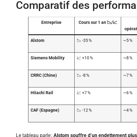
Comparatif des performa
Entreprise
Cours sur 1 an 📉/📈
opérat
Alstom
📉 -35 %
~5 %
Siemens Mobility
📈 +10 %
~8 %
CRRC (Chine)
📉 -8 %
~7 %
Hitachi Rail
📈 +7 %
~6 %
CAF (Espagne)
📉 -12 %
~4 %
Le tableau parle :
Alstom souffre d’un endettement plus