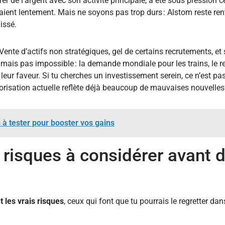
rer de l’argent avec son activité principale, a été sous pression 
 paient lentement. Mais ne soyons pas trop durs : Alstom reste re
issé.
te d’actifs non stratégiques, gel de certains recrutements, et s
, mais pas impossible : la demande mondiale pour les trains, le 
n leur faveur. Si tu cherches un investissement serein, ce n’est p
lorisation actuelle reflète déjà beaucoup de mauvaises nouvelles
s à tester pour booster vos gains
 risques à considérer avant 
t les vrais risques
, ceux qui font que tu pourrais le regretter dan