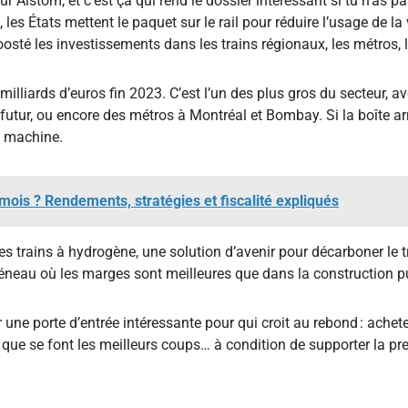
r Alstom, et c’est ça qui rend le dossier intéressant si tu n’as pas
les États mettent le paquet sur le rail pour réduire l’usage de la v
oosté les investissements dans les trains régionaux, les métros,
lliards d’euros fin 2023. C’est l’un des plus gros du secteur, a
ur, ou encore des métros à Montréal et Bombay. Si la boîte arri
a machine.
ois ? Rendements, stratégies et fiscalité expliqués
les trains à hydrogène, une solution d’avenir pour décarboner le t
créneau où les marges sont meilleures que dans la construction p
ir une porte d’entrée intéressante pour qui croit au rebond : achet
que se font les meilleurs coups… à condition de supporter la pr