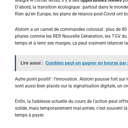
Malgré le climat tendu, il y a des
opportunités réelles
pou
D’abord, la transition écologique : partout dans le monde, 
Rien qu’en Europe, les plans de relance post-Covid ont b
Alstom a un carnet de commandes colossal : plus de 80 mi
phares comme les RER Nouvelle Génération, les TGV du fut
temps et à tenir ses marges, ça peut vraiment relancer l
Lire aussi :
Combien peut-on gagner en bourse par m
Autre point positif : l’innovation. Alstom pousse fort sur 
sont aussi bien placés sur la signalisation digitale, un 
Enfin, la faiblesse actuelle du cours de l’action peut offr
solide, mais temporairement mal-aimée, c’est souvent là 
temps à payer.