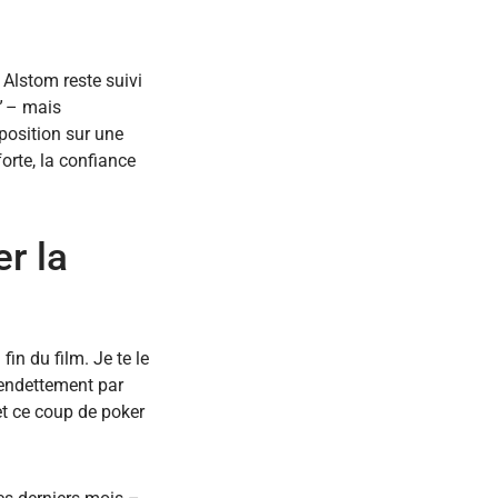
 Alstom reste suivi
s” – mais
 position sur une
forte, la confiance
r la
in du film. Je te le
d’endettement par
et ce coup de poker