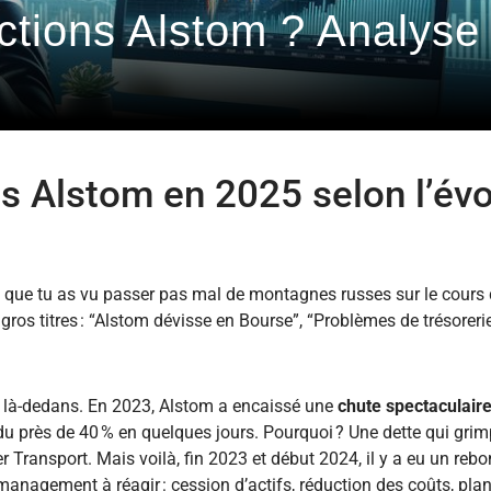
actions Alstom ? Analyse
ns Alstom en 2025 selon l’évo
 que tu as vu passer pas mal de montagnes russes sur le cours d
 gros titres : “Alstom dévisse en Bourse”, “Problèmes de trésorer
re là-dedans. En 2023, Alstom a encaissé une
chute spectaculaire 
erdu près de 40 % en quelques jours. Pourquoi ? Une dette qui gri
ier Transport. Mais voilà, fin 2023 et début 2024, il y a eu un reb
management à réagir : cession d’actifs, réduction des coûts, pla