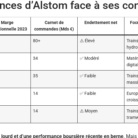
nces d’Alstom face à ses co
Marge
Carnet de
Endettement net
Foc
ionnelle 2023
commandes (Mds €)
80+
⚠️ Élevé
Trains
hydro
34
✅ Modéré
Matéri
digita
35
✅ Faible
Trains
massi
14
✅ Faible
Europe
crois
14
⚠️ Moyen
Train
tram
 lourd et d’une performance boursière récente en berne
. Mais