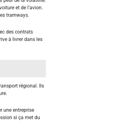
 peur de la volatilité.
oiture et de l’avion.
 les tramways.
vec des contrats
ve à livrer dans les
ransport régional. Ils
ure.
er une entreprise
ession si ça met du