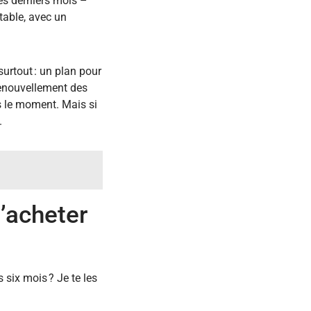
ces derniers mois –
ntable, avec un
urtout : un plan pour
renouvellement des
as le moment. Mais si
.
d’acheter
s six mois ? Je te les