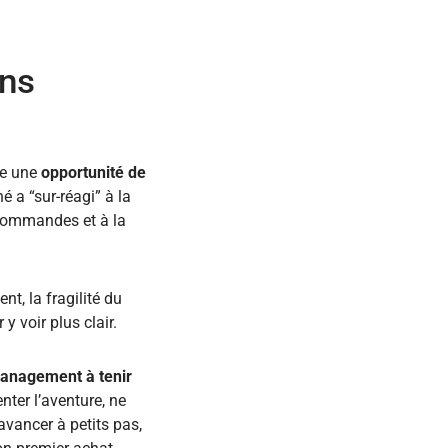
ons
re une
opportunité de
 a “sur-réagi” à la
 commandes et à la
t, la fragilité du
y voir plus clair.
 management à tenir
nter l’aventure, ne
avancer à petits pas,