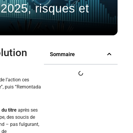
 2025, risques et
lution
Sommaire
e l’action ces
ie”, puis “Remontada
du titre
après ses
mpe, des soucis de
ond – pas fulgurant,
n de