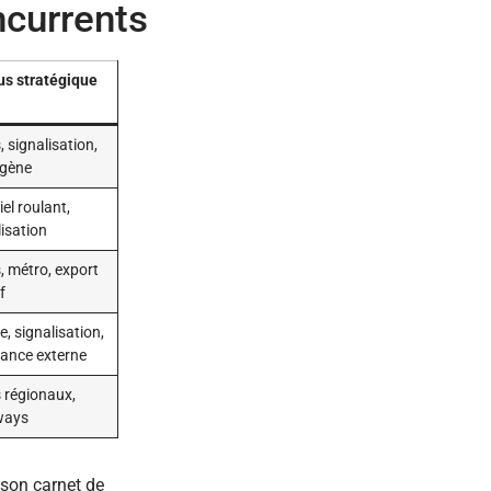
ncurrents
us stratégique
, signalisation,
gène
el roulant,
lisation
, métro, export
f
, signalisation,
sance externe
s régionaux,
ways
 son carnet de